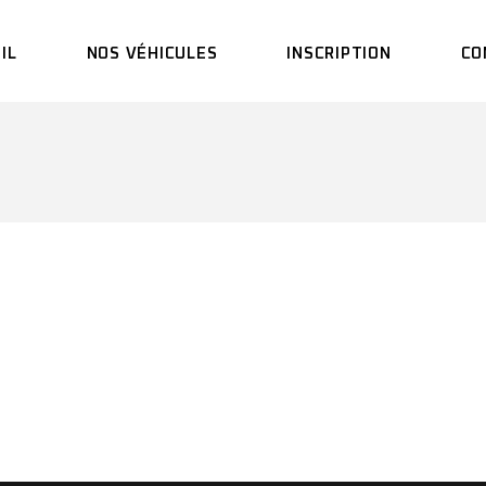
IL
NOS VÉHICULES
INSCRIPTION
CO
T2
DASHING
X90 PLUS
X70 PLUS
X70