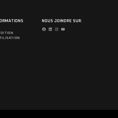
FORMATIONS
NOUS JOINDRE SUR:
Facebook
LinkedIn
Instagram
YouTube
DITION
TILISATION