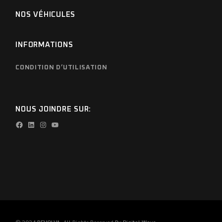
NOS VÉHICULES
INFORMATIONS
CONDITION D’UTILISATION
NOUS JOINDRE SUR:
Facebook
LinkedIn
Instagram
YouTube
© 2024
REVOLVA
, All Rights Reserved
By Digital Ways