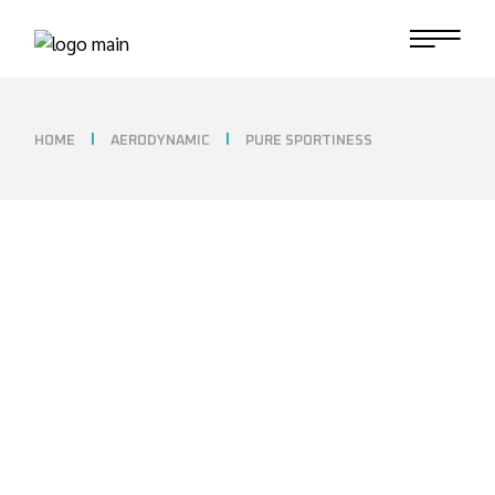
Skip
to
the
content
HOME
AERODYNAMIC
PURE SPORTINESS